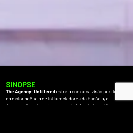
SINOPSE
The Agency: Unfiltered
estreia com uma visão por dentro
da maior agência de influenciadores da Escócia, a
Aquarius Creative. Na temporada 1, fundadoras Kirsten
Cameron e Amy Moore preparam o evento mais ambicioso
da empresa, enquanto Amy se prepara para assumir a
agência sozinha durante a maternidade de Kirsten. A