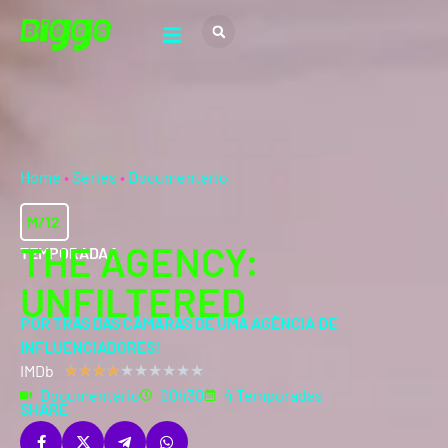
Home
•
Séries
•
Documentário
M/12
THE AGENCY:
TEMPORADA 1
UNFILTERED
POR TRÁS DAS CÂMARAS DE UMA AGÊNCIA DE
INFLUENCIADORES!
IMDb
★
★
★
★
★
★
★
★
★
★
Documentário
00h30
4 Temporadas
SHARE