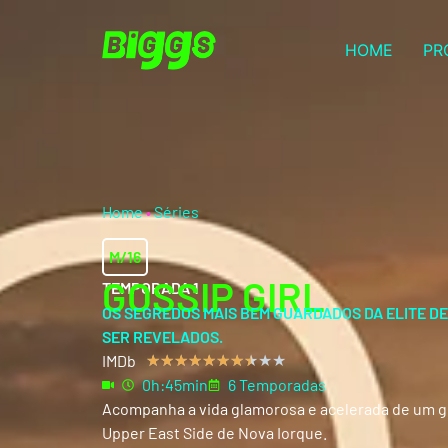
HOME
PR
Home
•
Séries
M/16
GOSSIP GIRL
TEMPORADA 1
OS SEGREDOS MAIS BEM GUARDADOS DA ELITE D
SER REVELADOS.
IMDb
★
★
★
★
★
★
★
★
★
★
0h:45min
6 Temporadas
Acompanha a vida glamorosa e acelerada de um gr
Upper East Side de Nova Iorque.