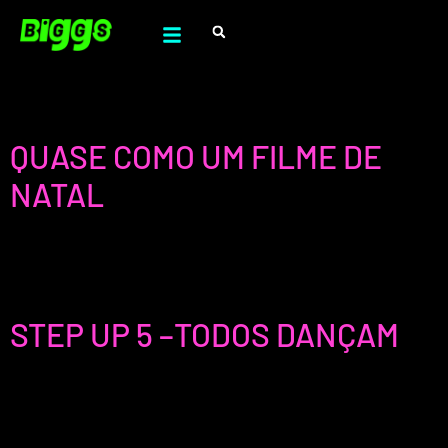
Género:
Romance
QUASE COMO UM FILME DE
NATAL
Uma mulher viciada em trabalho acaba “presa” num Natal
demasiado perfeito numa pequena cidade e redescobre o
verdadeiro espírito natalício.
STEP UP 5 –TODOS DANÇAM
Um street dancer sonhador muda-se para Hollywood e junta
uma equipa para lutar pelo top numa competição de dança
em Las Vegas.