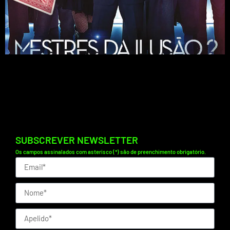
Prepare-se para Mestres da Ilusão 2, um thriller cheio de
reviravoltas onde mágicos geniais usam truques
surpreendentes para desmascarar uma conspiração global.
SUBSCREVER NEWSLETTER
Os campos assinalados com asterisco (*) são de preenchimento obrigatório.