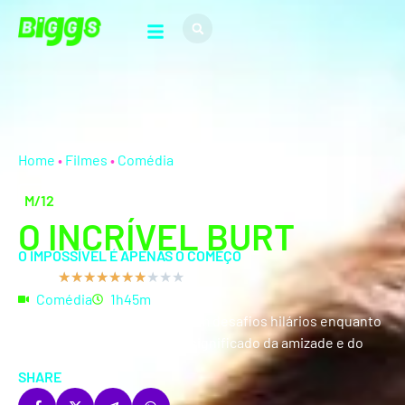
Home
•
Filmes
•
Comédia
M/12
O INCRÍVEL BURT
O IMPOSSÍVEL É APENAS O COMEÇO
IMDb
★
★
★
★
★
★
★
★
★
★
Comédia
1h45m
Dois mágicos rivais enfrentam desafios hilários enquanto
redescobrem o verdadeiro significado da amizade e do
espetáculo.
SHARE