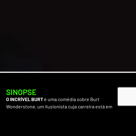
SINOPSE
O INCRÍVEL BURT
é uma comédia sobre Burt
Wonderstone, um ilusionista cuja carreira está em
declínio. Juntando-se ao seu ex-parceiro, Anton, ele tenta
recuperar a fama enquanto se confronta com um novo
mágico radical que ameaça a sua posição. Entre o humor e
a magia, Burt descobre o verdadeiro significado da